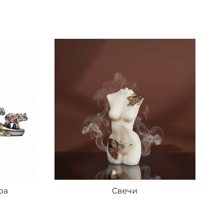
ра
Свечи